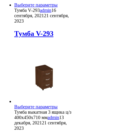
Этот
Выберите параметры
товар
Тумба V-293
admin
16
имеет
сентября, 2021
21 сентября,
несколько
2023
вариаций.
Опции
Тумба V-293
можно
выбрать
на
странице
товара.
Этот
Выберите параметры
товар
Тумба выкатная 3 ящика ц/з
имеет
400х450х710 мм
admin
13
несколько
декабря, 2021
21 сентября,
вариаций.
2023