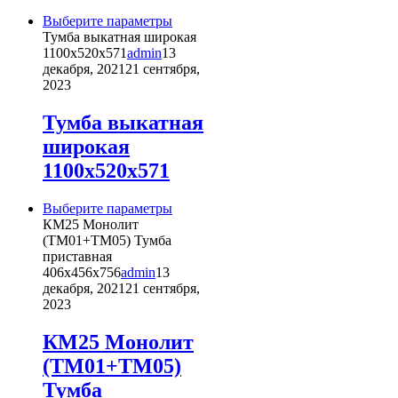
странице
товара.
Этот
Выберите параметры
товар
Тумба выкатная широкая
имеет
1100х520х571
admin
13
несколько
декабря, 2021
21 сентября,
вариаций.
2023
Опции
можно
Тумба выкатная
выбрать
широкая
на
странице
1100х520х571
товара.
Этот
Выберите параметры
товар
КМ25 Монолит
имеет
(ТМ01+ТМ05) Тумба
несколько
приставная
вариаций.
406х456х756
admin
13
Опции
декабря, 2021
21 сентября,
можно
2023
выбрать
на
КМ25 Монолит
странице
(ТМ01+ТМ05)
товара.
Тумба