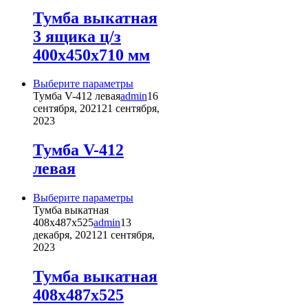
Опции
можно
Тумба выкатная
выбрать
3 ящика ц/з
на
странице
400х450х710 мм
товара.
Этот
Выберите параметры
товар
Тумба V-412 левая
admin
16
имеет
сентября, 2021
21 сентября,
несколько
2023
вариаций.
Опции
Тумба V-412
можно
левая
выбрать
на
странице
Этот
Выберите параметры
товара.
товар
Тумба выкатная
имеет
408х487х525
admin
13
несколько
декабря, 2021
21 сентября,
вариаций.
2023
Опции
можно
Тумба выкатная
выбрать
408х487х525
на