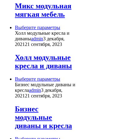
Опции
Микс модульная
можно
мягкая мебель
выбрать
на
странице
Этот
Выберите параметры
товара.
товар
Холл модульные кресла и
имеет
диваны
admin
3 декабря,
несколько
2021
21 сентября, 2023
вариаций.
Опции
Холл модульные
можно
кресла и диваны
выбрать
на
странице
Этот
Выберите параметры
товара.
товар
Бизнес модульные диваны и
имеет
кресла
admin
3 декабря,
несколько
2021
21 сентября, 2023
вариаций.
Опции
Бизнес
можно
модульные
выбрать
на
диваны и кресла
странице
товара.
Этот
Выберите параметры