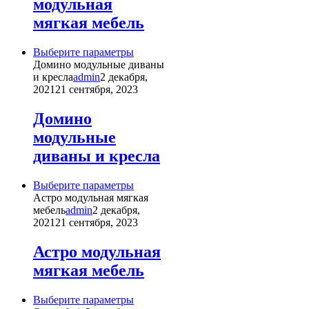
модульная
выбрать
на
мягкая мебель
странице
товара.
Этот
Выберите параметры
товар
Домино модульные диваны
имеет
и кресла
admin
2 декабря,
несколько
2021
21 сентября, 2023
вариаций.
Опции
Домино
можно
модульные
выбрать
на
диваны и кресла
странице
товара.
Этот
Выберите параметры
товар
Астро модульная мягкая
имеет
мебель
admin
2 декабря,
несколько
2021
21 сентября, 2023
вариаций.
Опции
Астро модульная
можно
мягкая мебель
выбрать
на
странице
Этот
Выберите параметры
товара.