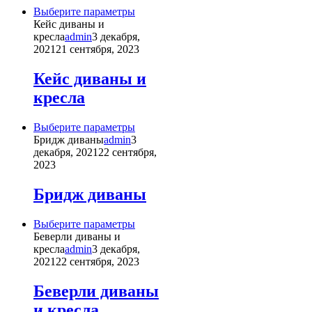
Этот
Выберите параметры
товар
Кейс диваны и
имеет
кресла
admin
3 декабря,
несколько
2021
21 сентября, 2023
вариаций.
Опции
Кейс диваны и
можно
кресла
выбрать
на
странице
Этот
Выберите параметры
товара.
товар
Бридж диваны
admin
3
имеет
декабря, 2021
22 сентября,
несколько
2023
вариаций.
Опции
Бридж диваны
можно
выбрать
Этот
Выберите параметры
на
товар
Беверли диваны и
странице
имеет
кресла
admin
3 декабря,
товара.
несколько
2021
22 сентября, 2023
вариаций.
Опции
Беверли диваны
можно
и кресла
выбрать