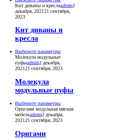
товар
Кит диваны и кресла
admin
2
имеет
декабря, 2021
21 сентября,
несколько
2023
вариаций.
Опции
Кит диваны и
можно
кресла
выбрать
на
странице
Этот
Выберите параметры
товара.
товар
Молекула модульные
имеет
пуфы
admin
2 декабря,
несколько
2021
21 сентября, 2023
вариаций.
Опции
Молекула
можно
модульные пуфы
выбрать
на
странице
Этот
Выберите параметры
товара.
товар
Оригами модульная мягкая
имеет
мебель
admin
2 декабря,
несколько
2021
21 сентября, 2023
вариаций.
Опции
Оригами
можно