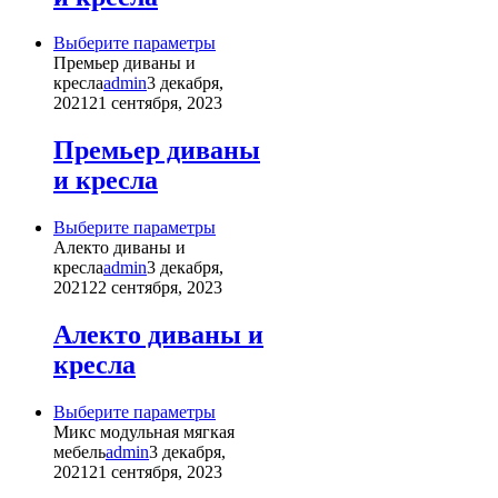
на
странице
Этот
Выберите параметры
товара.
товар
Премьер диваны и
имеет
кресла
admin
3 декабря,
несколько
2021
21 сентября, 2023
вариаций.
Опции
Премьер диваны
можно
и кресла
выбрать
на
странице
Этот
Выберите параметры
товара.
товар
Алекто диваны и
имеет
кресла
admin
3 декабря,
несколько
2021
22 сентября, 2023
вариаций.
Опции
Алекто диваны и
можно
кресла
выбрать
на
странице
Этот
Выберите параметры
товара.
товар
Микс модульная мягкая
имеет
мебель
admin
3 декабря,
несколько
2021
21 сентября, 2023
вариаций.