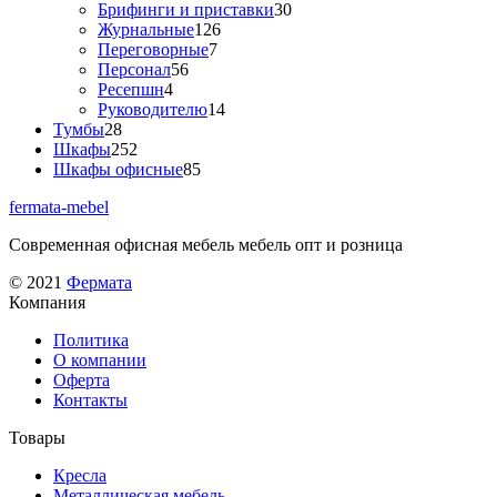
товаров
30
Брифинги и приставки
30
126
товаров
Журнальные
126
7
товаров
Переговорные
7
56
товаров
Персонал
56
4
товаров
Ресепшн
4
товара
14
Руководителю
14
28
товаров
Тумбы
28
товаров
252
Шкафы
252
товара
85
Шкафы офисные
85
товаров
fermata-mebel
Современная офисная мебель мебель опт и розница
© 2021
Фермата
Компания
Политика
О компании
Оферта
Контакты
Товары
Кресла
Металлическая мебель