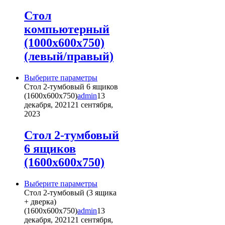
Опции
можно
Стол
выбрать
компьютерный
на
странице
(1000х600х750)
товара.
(левый/правый)
Этот
Выберите параметры
товар
Стол 2-тумбовый 6 ящиков
имеет
(1600х600х750)
admin
13
несколько
декабря, 2021
21 сентября,
вариаций.
2023
Опции
можно
Стол 2-тумбовый
выбрать
6 ящиков
на
странице
(1600х600х750)
товара.
Этот
Выберите параметры
товар
Стол 2-тумбовый (3 ящика
имеет
+ дверка)
несколько
(1600х600х750)
admin
13
вариаций.
декабря, 2021
21 сентября,