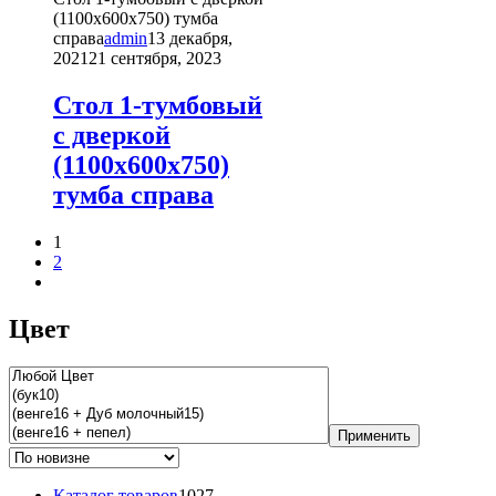
имеет
(1100х600х750) тумба
несколько
справа
admin
13 декабря,
вариаций.
2021
21 сентября, 2023
Опции
можно
Стол 1-тумбовый
выбрать
с дверкой
на
странице
(1100х600х750)
товара.
тумба справа
1
2
Цвет
Применить
1027
Каталог товаров
1027