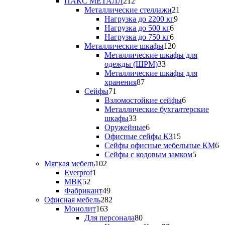
212
товара
ПАКС МЕТАЛЛ
212
товаров
21
Металлические стеллажи
21
9
товар
Нагрузка до 2200 кг
9
6
товаров
Нагрузка до 500 кг
6
товаров
6
Нагрузка до 750 кг
6
товаров
120
Металлические шкафы
120
товаров
Металлические шкафы для
33
одежды (ШРМ)
33
товара
Металлические шкафы для
87
хранения
87
71
товаров
Сейфы
71
товар
6
Взломостойкие сейфы
6
товаров
Металлические бухгалтерские
33
шкафы
33
товара
6
Оружейные
6
товаров
15
Офисные сейфы КЗ
15
товаров
6
Сейфы офисные мебельные КМ
6
5
т
Сейфы с кодовым замком
5
102
товаров
Мягкая мебель
102
1
товара
Everprof
1
52
товар
МВК
52
товара
49
Фабрикант
49
товаров
282
Офисная мебель
282
163
товара
Монолит
163
товара
80
Для персонала
80