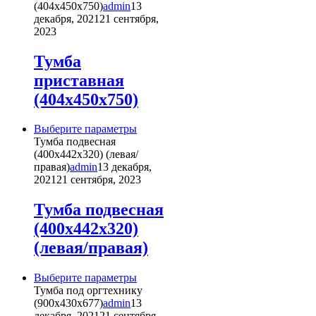
имеет
(404х450х750)
admin
13
несколько
декабря, 2021
21 сентября,
вариаций.
2023
Опции
можно
Тумба
выбрать
приставная
на
странице
(404х450х750)
товара.
Этот
Выберите параметры
товар
Тумба подвесная
имеет
(400х442х320) (левая/
несколько
правая)
admin
13 декабря,
вариаций.
2021
21 сентября, 2023
Опции
можно
Тумба подвесная
выбрать
(400х442х320)
на
странице
(левая/правая)
товара.
Этот
Выберите параметры
товар
Тумба под оргтехнику
имеет
(900х430х677)
admin
13
несколько
декабря, 2021
21 сентября,