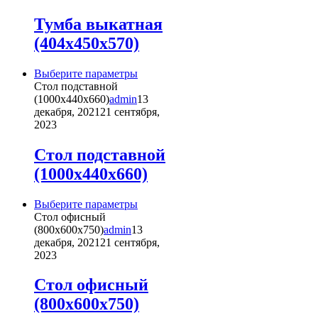
Опции
можно
Тумба выкатная
выбрать
(404х450х570)
на
странице
товара.
Этот
Выберите параметры
товар
Стол подставной
имеет
(1000х440х660)
admin
13
несколько
декабря, 2021
21 сентября,
вариаций.
2023
Опции
можно
Стол подставной
выбрать
(1000х440х660)
на
странице
товара.
Этот
Выберите параметры
товар
Стол офисный
имеет
(800х600х750)
admin
13
несколько
декабря, 2021
21 сентября,
вариаций.
2023
Опции
можно
Стол офисный
выбрать
(800х600х750)
на