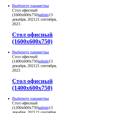
странице
товара.
Этот
Выберите параметры
товар
Стол офисный
имеет
(1600х600х750)
admin
13
несколько
декабря, 2021
21 сентября,
вариаций.
2023
Опции
можно
Стол офисный
выбрать
(1600х600х750)
на
странице
товара.
Этот
Выберите параметры
товар
Стол офисный
имеет
(1400х600х750)
admin
13
несколько
декабря, 2021
21 сентября,
вариаций.
2023
Опции
можно
Стол офисный
выбрать
(1400х600х750)
на
странице
товара.
Этот
Выберите параметры
товар
Стол офисный
имеет
(1200х600х750)
admin
13
несколько
декабря, 2021
21 сентября,