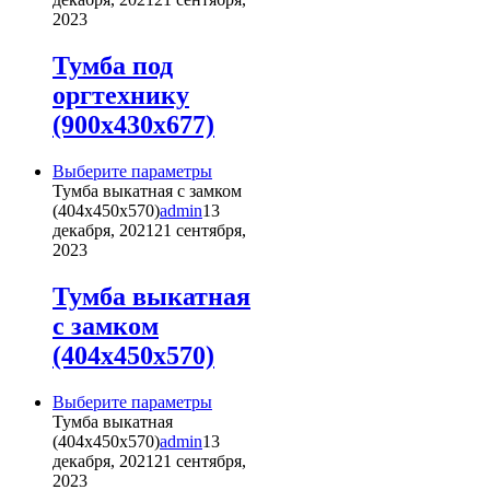
вариаций.
2023
Опции
можно
Тумба под
выбрать
оргтехнику
на
странице
(900х430х677)
товара.
Этот
Выберите параметры
товар
Тумба выкатная с замком
имеет
(404х450х570)
admin
13
несколько
декабря, 2021
21 сентября,
вариаций.
2023
Опции
можно
Тумба выкатная
выбрать
с замком
на
странице
(404х450х570)
товара.
Этот
Выберите параметры
товар
Тумба выкатная
имеет
(404х450х570)
admin
13
несколько
декабря, 2021
21 сентября,
вариаций.
2023