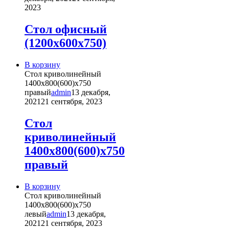
вариаций.
2023
Опции
можно
Стол офисный
выбрать
(1200х600х750)
на
странице
товара.
В корзину
Стол криволинейный
1400х800(600)х750
правый
admin
13 декабря,
2021
21 сентября, 2023
Стол
криволинейный
1400х800(600)х750
правый
В корзину
Стол криволинейный
1400х800(600)х750
левый
admin
13 декабря,
2021
21 сентября, 2023