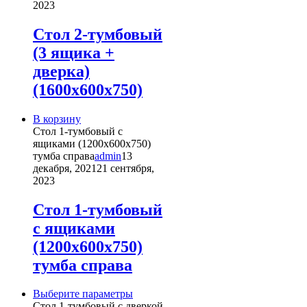
Опции
2023
можно
выбрать
Стол 2-тумбовый
на
(3 ящика +
странице
товара.
дверка)
(1600х600х750)
В корзину
Стол 1-тумбовый с
ящиками (1200х600х750)
тумба справа
admin
13
декабря, 2021
21 сентября,
2023
Стол 1-тумбовый
с ящиками
(1200х600х750)
тумба справа
Этот
Выберите параметры
товар
Стол 1-тумбовый с дверкой