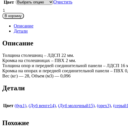
Очистить
Цвет
Количество
товара
В корзину
КМ59
Монолит
Описание
(СМ8+ОМ02)
Детали
Стол
письменный
Описание
на
м/
Толщина столешниц – ЛДСП 22 мм.
к
Кромка на столешницах – ПВХ 2 мм.
1204х704х756
Толщина опор и передней соединительной панели – ЛДСП 16 
Кромка на опорах и передней соединительной панели – ПВХ 0,
Вес (кг) — 28, Объем (м3) — 0,096
Детали
Цвет
(бук1)
,
(Дуб венге14)
,
(Дуб молочный15)
,
(орех3)
,
(серый
Похожие