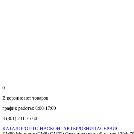
0
В корзине нет товаров
график работы: 8:00-17:00
8 (861) 231-75-60
КАТАЛОГ
ОПТ
О НАС
КОНТАКТЫ
РОЗНИЦА
СЕРВИС
КМ59 Монолит (СМ8+ОМ02) Стол письменный на м/к 1204х7