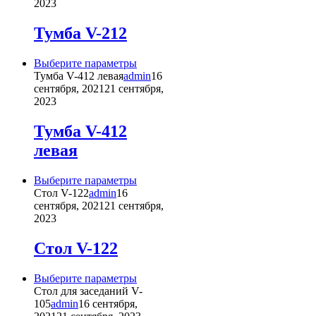
несколько
2023
вариаций.
Опции
Тумба V-212
можно
выбрать
Этот
Выберите параметры
на
товар
Тумба V-412 левая
admin
16
странице
имеет
сентября, 2021
21 сентября,
товара.
несколько
2023
вариаций.
Опции
Тумба V-412
можно
левая
выбрать
на
странице
Этот
Выберите параметры
товара.
товар
Стол V-122
admin
16
имеет
сентября, 2021
21 сентября,
несколько
2023
вариаций.
Опции
Стол V-122
можно
выбрать
Этот
Выберите параметры
на
товар
Стол для заседаний V-
странице
имеет
105
admin
16 сентября,
товара.
несколько