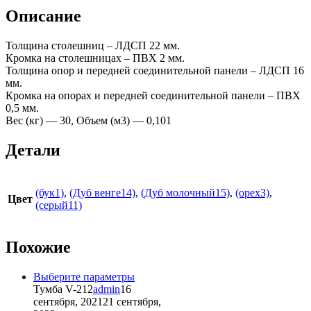
письменный
Описание
на
м/
Толщина столешниц – ЛДСП 22 мм.
к
Кромка на столешницах – ПВХ 2 мм.
1404х704х756
Толщина опор и передней соединительной панели – ЛДСП 16
мм.
Кромка на опорах и передней соединительной панели – ПВХ
0,5 мм.
Вес (кг) — 30, Объем (м3) — 0,101
Детали
(бук1)
,
(Дуб венге14)
,
(Дуб молочный15)
,
(орех3)
,
Цвет
(серый11)
Похожие
Этот
Выберите параметры
товар
Тумба V-212
admin
16
имеет
сентября, 2021
21 сентября,