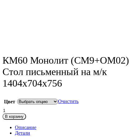
КМ60 Монолит (СМ9+ОМ02)
Стол письменный на м/к
1404х704х756
Очистить
Цвет
Количество
товара
В корзину
КМ60
Монолит
Описание
(СМ9+ОМ02)
Детали
Стол