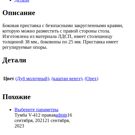
1300х618х714
мм
Описание
(правая)
Боковая приставка с безопасными закругленными краями,
которую можно разместить с правой стороны стола.
Изготовлена из материала ЛДСП, имеет столешницу
толщиной 38 мм., боковины по 25 мм. Приставка имеет
регулируемые опоры.
Детали
Цвет
(Дуб молочный)
,
(каштан венге)
,
(Орех)
Похожие
Этот
Выберите параметры
товар
Тумба V-412 правая
admin
16
имеет
сентября, 2021
21 сентября,
несколько
2023
вариаций.