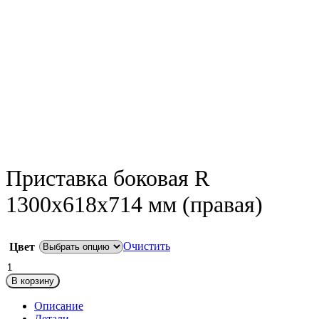
Приставка боковая R
1300х618х714 мм (правая)
Очистить
Цвет
Количество
товара
В корзину
Приставка
боковая
Описание
R
Детали