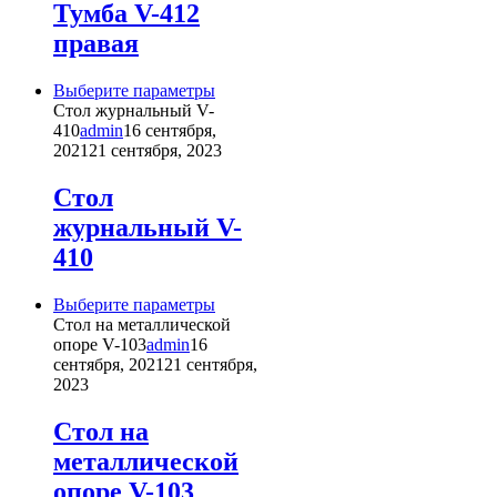
Опции
Тумба V-412
можно
правая
выбрать
на
странице
Этот
Выберите параметры
товара.
товар
Стол журнальный V-
имеет
410
admin
16 сентября,
несколько
2021
21 сентября, 2023
вариаций.
Опции
Стол
можно
журнальный V-
выбрать
на
410
странице
товара.
Этот
Выберите параметры
товар
Стол на металлической
имеет
опоре V-103
admin
16
несколько
сентября, 2021
21 сентября,
вариаций.
2023
Опции
можно
Стол на
выбрать
металлической
на
странице
опоре V-103