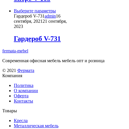
товара.
Этот
Выберите параметры
товар
Гардероб V-731
admin
16
имеет
сентября, 2021
21 сентября,
несколько
2023
вариаций.
Опции
Гардероб V-731
можно
выбрать
fermata-mebel
на
странице
Современная офисная мебель мебель опт и розница
товара.
© 2021
Фермата
Компания
Политика
О компании
Оферта
Контакты
Товары
Кресла
Металлическая мебель