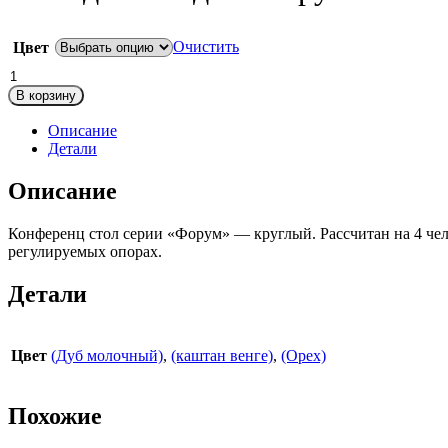
Очистить
Цвет
Количество
товара
В корзину
Стол
для
Описание
заседаний
Детали
круглый
1200х1200х750
Описание
Конференц стол серии «Форум» — круглый. Рассчитан на 4 че
регулируемых опорах.
Детали
Цвет
(Дуб молочный)
,
(каштан венге)
,
(Орех)
Похожие