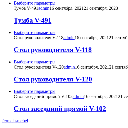
Этот
Выберите параметры
товар
Тумба V-491
admin
16 сентября, 2021
21 сентября, 2023
имеет
несколько
Тумба V-491
вариаций.
Опции
Этот
Выберите параметры
можно
товар
Стол руководителя V-118
admin
16 сентября, 2021
21 сентяб
выбрать
имеет
на
несколько
Стол руководителя V-118
странице
вариаций.
товара.
Опции
Этот
Выберите параметры
можно
товар
Стол руководителя V-120
admin
16 сентября, 2021
21 сентяб
выбрать
имеет
на
несколько
Стол руководителя V-120
странице
вариаций.
товара.
Опции
Этот
Выберите параметры
можно
товар
Стол заседаний прямой V-102
admin
16 сентября, 2021
21 с
выбрать
имеет
на
несколько
Стол заседаний прямой V-102
странице
вариаций.
товара.
Опции
fermata-mebel
можно
выбрать