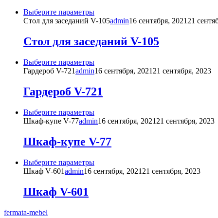
Этот
Выберите параметры
товар
Стол для заседаний V-105
admin
16 сентября, 2021
21 сентя
имеет
несколько
Стол для заседаний V-105
вариаций.
Опции
Этот
Выберите параметры
можно
товар
Гардероб V-721
admin
16 сентября, 2021
21 сентября, 2023
выбрать
имеет
на
несколько
Гардероб V-721
странице
вариаций.
товара.
Опции
Этот
Выберите параметры
можно
товар
Шкаф-купе V-77
admin
16 сентября, 2021
21 сентября, 2023
выбрать
имеет
на
несколько
Шкаф-купе V-77
странице
вариаций.
товара.
Опции
Этот
Выберите параметры
можно
товар
Шкаф V-601
admin
16 сентября, 2021
21 сентября, 2023
выбрать
имеет
на
несколько
Шкаф V-601
странице
вариаций.
товара.
Опции
fermata-mebel
можно