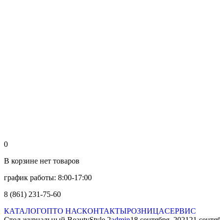
0
В корзине нет товаров
график работы: 8:00-17:00
8 (861) 231-75-60
КАТАЛОГ
ОПТ
О НАС
КОНТАКТЫ
РОЗНИЦА
СЕРВИС
Стол журнальный BeautyStyle 2
admin
18 сентября, 2021
21 сентя