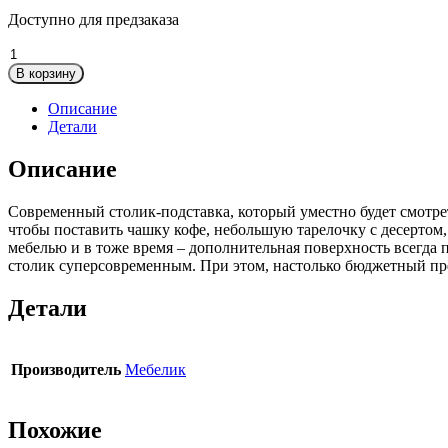
Доступно для предзаказа
Количество
товара
В корзину
Стол
журнальный
Описание
BeautyStyle
Детали
2
Описание
Современный столик-подставка, который уместно будет смотреть
чтобы поставить чашку кофе, небольшую тарелочку с десертом
мебелью и в тоже время – дополнительная поверхность всегда 
столик суперсовременным. При этом, настолько бюджетный пре
Детали
Производитель
Мебелик
Похожие