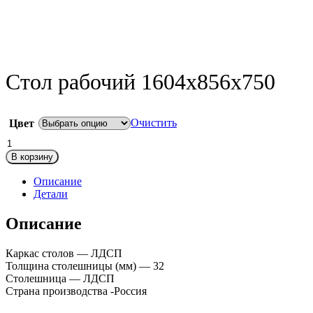
Стол рабочий 1604х856х750
Очистить
Цвет
Количество
товара
В корзину
Стол
рабочий
Описание
1604х856х750
Детали
Описание
Каркас столов — ЛДСП
Толщина столешницы (мм) — 32
Столешница — ЛДСП
Страна производства -Россия