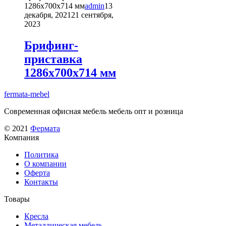
имеет
1286х700х714 мм
admin
13
несколько
декабря, 2021
21 сентября,
вариаций.
2023
Опции
можно
Брифинг-
выбрать
приставка
на
странице
1286х700х714 мм
товара.
fermata-mebel
Современная офисная мебель мебель опт и розница
© 2021
Фермата
Компания
Политика
О компании
Оферта
Контакты
Товары
Кресла
Металлическая мебель