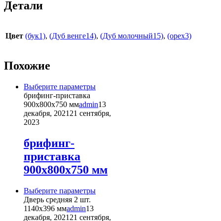
Детали
Цвет
(бук1)
,
(Дуб венге14)
,
(Дуб молочный15)
,
(орех3)
Похожие
Этот
Выберите параметры
товар
брифинг-приставка
имеет
900х800х750 мм
admin
13
несколько
декабря, 2021
21 сентября,
вариаций.
2023
Опции
можно
брифинг-
выбрать
приставка
на
странице
900х800х750 мм
товара.
Этот
Выберите параметры
товар
Дверь средняя 2 шт.
имеет
1140х396 мм
admin
13
несколько
декабря, 2021
21 сентября,