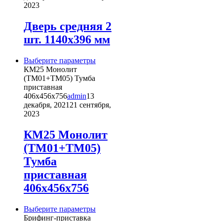
вариаций.
2023
Опции
можно
Дверь средняя 2
выбрать
шт. 1140х396 мм
на
странице
товара.
Этот
Выберите параметры
товар
КМ25 Монолит
имеет
(ТМ01+ТМ05) Тумба
несколько
приставная
вариаций.
406х456х756
admin
13
Опции
декабря, 2021
21 сентября,
можно
2023
выбрать
на
КМ25 Монолит
странице
(ТМ01+ТМ05)
товара.
Тумба
приставная
406х456х756
Этот
Выберите параметры
товар
Брифинг-приставка