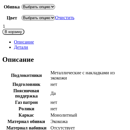
Обивка
Очистить
Цвет
Количество
товара
В корзину
Leo
CF
Описание
Детали
Описание
Металлические с накладками из
Подлокотники
экокожи
Подголовник
нет
Поясничная
Да
поддержка
Газ патрон
нет
Ролики
нет
Каркас
Монолитный
Материал обивки
Экокожа
Материал набивки
Отсутствует